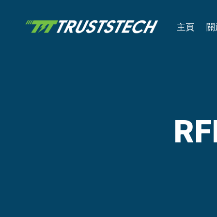
主頁
關
R