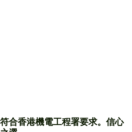
佈線管理
電纜架及電線槽安裝
電力系統常用組件安裝 (MCCB, MCB及RCBO)
網上收費服務平台
24小時閉路電視系統
充電器數量：
TrustsTech Turbo M 直流充電器 2台
符合香港機電工程署要求。信心