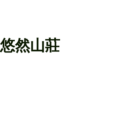
充電器數量：
TrustsTech Titanium X 智能充電器
15台
悠然山莊
大埔半山山賢路9號 – 充電器工程：
電源修改
電纜架及電線槽安裝
網上收費服務平台
提交每月收費報告
24小時閉路電視系統
充電器數量：
TrustsTech Turbo S 直流充電器 2台