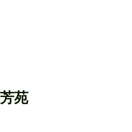
屯門建泰街6號 – 充電器工程：
低壓制櫃安裝
佈線管理
電纜架及電線槽安裝
電力系統常用組件安裝 (MCCB, MCB及RCBO)
網上收費服務平台
充電器數量：
Titanium 智能充電器 5台
Boost 直流充電器 5台
Turbo M 直流充電器 1台
芳苑
屯門樂翠街21號 – 充電器工程：
電路安裝
佈線管理