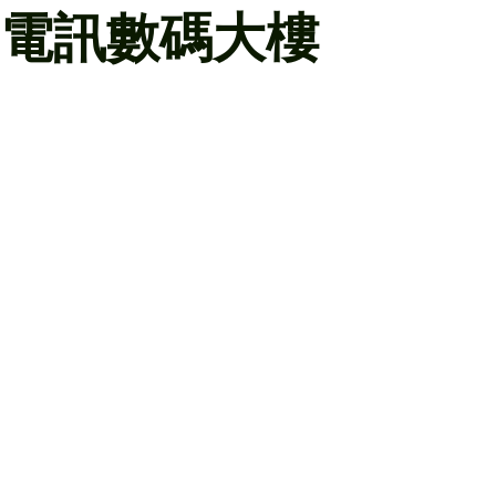
電訊數碼大樓
觀塘駿業街58號 – 充電器工程：
電路安裝
佈線管理
電纜架及電線槽安裝
電力系統常用組件安裝 (MCCB, MCB及RCBO)
網上收費服務平台