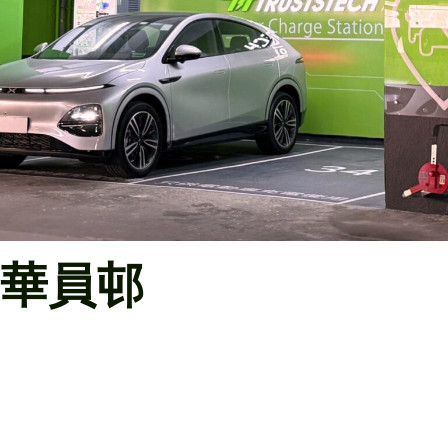
華員邨
華景華員徑2號 – 充電器工程：
低壓制櫃安裝