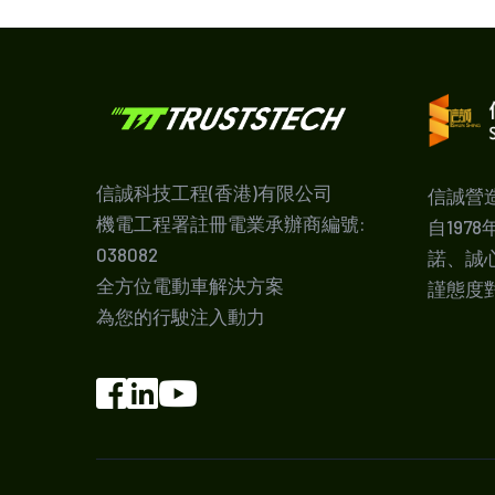
信誠科技工程(香港)有限公司
信誠營
機電工程署註冊電業承辦商編號:
自197
038082
諾、誠
全方位電動車解決方案
謹態度
為您的行駛注入動力