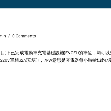
dmin
/
0 Comments
項目)下已完成電動車充電基礎設施(EVCEI)的車位，均可
220V單相32A(安培)) ，7kW意思是充電器每小時輸出約7