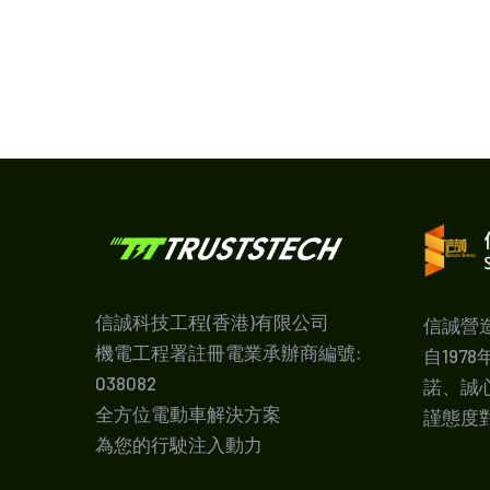
信誠科技工程(香港)有限公司
信誠營
機電工程署註冊電業承辦商編號:
自197
038082
諾、誠
全方位電動車解決方案
謹態度
為您的行駛注入動力