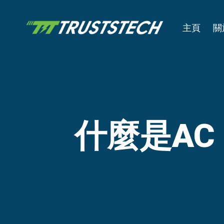
主頁
關
什麼是AC 