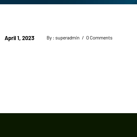
April 1, 2023
By : superadmin
/
0 Comments